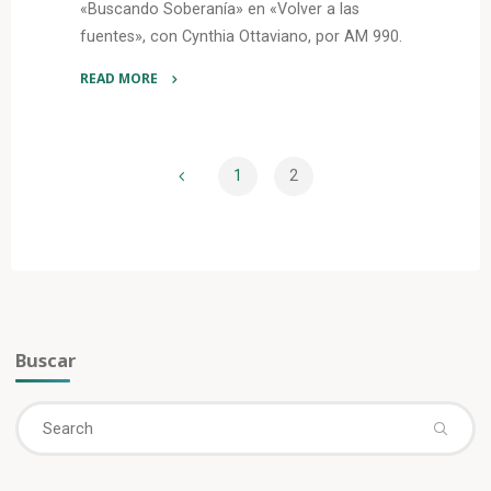
«Buscando Soberanía» en «Volver a las
fuentes», con Cynthia Ottaviano, por AM 990.
READ MORE
"Nuevo
mapa
de
1
2
los
Navegación
espacios
marítimos"
de
entradas
Buscar
Se
Search
fo