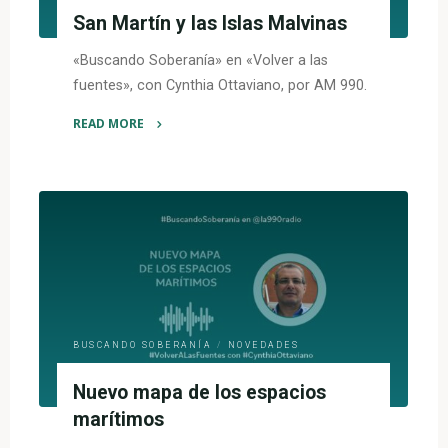
San Martín y las Islas Malvinas
«Buscando Soberanía» en «Volver a las
fuentes», con Cynthia Ottaviano, por AM 990.
READ MORE
"San
Martín
y
las
Islas
Malvinas"
BUSCANDO SOBERANÍA
/
NOVEDADES
Nuevo mapa de los espacios
marítimos