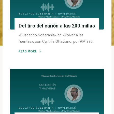
BUSCANDO SOBERANÍA
/
NOVEDADES
Del tiro del cañón a las 200 millas
«Buscando Soberanía» en «Volver a las
fuentes», con Cynthia Ottaviano, por AM 990.
READ MORE
"Del
tiro
del
cañón
a
las
200
millas"
BUSCANDO SOBERANÍA
/
NOVEDADES