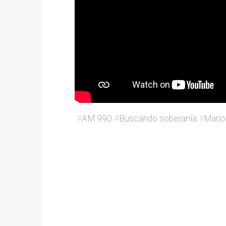
#
AM 990
#
Buscando soberanía
#
Mario