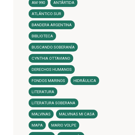
AM 990
ANTÁRTIDA
ATLÁNTICO SUR
BANDERA ARGENTINA
BIBLIOTECA
BUSCANDO SOBERANÍA
CYNTHIA OTTAVIANO
DERECHOS HUMANOS
FONDOS MARINOS
HIDRÁULICA
LITERATURA
LITERATURA SOBERANA
MALVINAS
MALVINAS MI CASA
MAPA
MARIO VOLPE