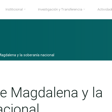
Institicional
Investigación y Transferencia
Actividad
agdalena y la soberanía nacional
e Magdalena y la
acional