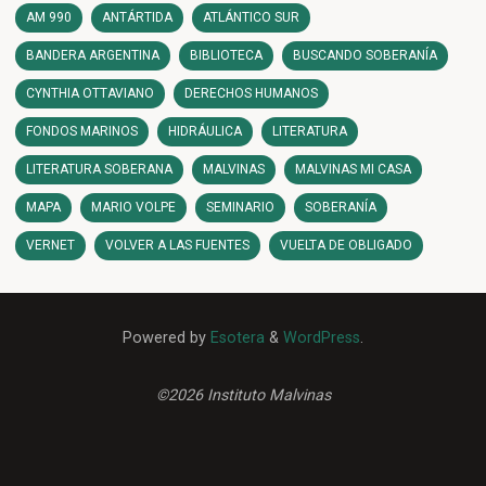
AM 990
ANTÁRTIDA
ATLÁNTICO SUR
BANDERA ARGENTINA
BIBLIOTECA
BUSCANDO SOBERANÍA
CYNTHIA OTTAVIANO
DERECHOS HUMANOS
FONDOS MARINOS
HIDRÁULICA
LITERATURA
LITERATURA SOBERANA
MALVINAS
MALVINAS MI CASA
MAPA
MARIO VOLPE
SEMINARIO
SOBERANÍA
VERNET
VOLVER A LAS FUENTES
VUELTA DE OBLIGADO
Powered by
Esotera
&
WordPress
.
©2026 Instituto Malvinas