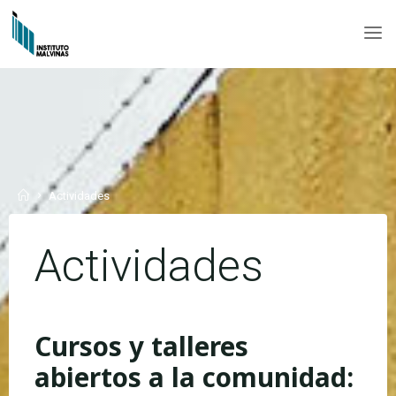
Skip
to
INSTITUTO
content
MALVINAS
Home
Actividades
Actividades
Cursos y talleres
abiertos a la comunidad: